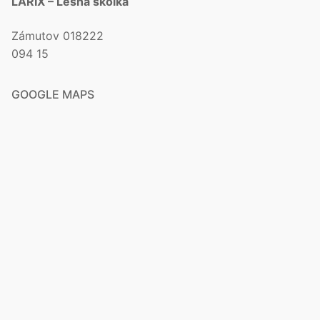
LARIX – Lesná škôlka
Zámutov 018222
094 15
GOOGLE MAPS