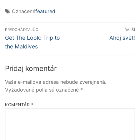
Označené
featured
Navigácia
PREDCHÁDZAJÚCI
ĎALŠÍ
v
Predchádzajúci
Ďalší
Get The Look: Trip to
Ahoj svet!
článok:
článok:
článku
the Maldives
Pridaj komentár
Vaša e-mailová adresa nebude zverejnená.
Vyžadované polia sú označené
*
KOMENTÁR
*