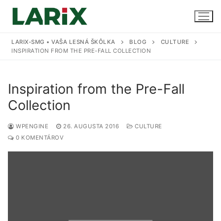
Preskočiť
na
obsah
LARIX-SMG • VAŠA LESNÁ ŠKÔLKA
BLOG
CULTURE
INSPIRATION FROM THE PRE-FALL COLLECTION
Úvod
Inspiration from the Pre-Fall
Produkty a služby
Collection
Sadenice
Kontakt
WPENGINE
26. AUGUSTA 2016
CULTURE
0 KOMENTÁROV
Predaj sadeníc
Pestovanie na zákazku
Uskladnenie