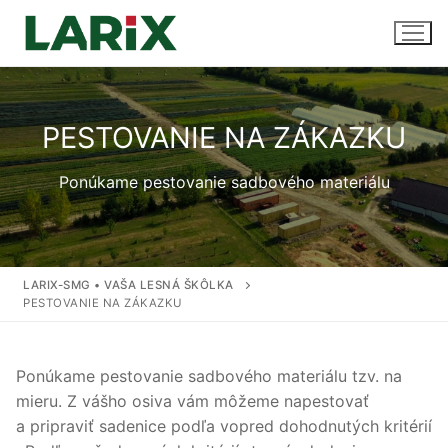
Preskočiť
na
obsah
PESTOVANIE NA ZÁKAZKU
Úvod
Ponúkame pestovanie sadbového materiálu
Produkty a služby
Sadenice
Kontakt
Predaj sadeníc
LARIX-SMG • VAŠA LESNÁ ŠKÔLKA
PESTOVANIE NA ZÁKAZKU
Pestovanie na zákazku
Uskladnenie
Ponúkame pestovanie sadbového materiálu tzv. na
mieru. Z vášho osiva vám môžeme napestovať
a pripraviť sadenice podľa vopred dohodnutých kritérií