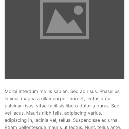
Morbi interdum mollis sapien. Sed ac risus. Phasellus
lacinia, magna a ullamcorper laoreet, lectus arcu
pulvinar risus, vitae facilisis libero dolor a purus. Sed
vel lacus. Mauris nibh felis, adipiscing varius,
adipiscing in, lacinia vel, tellus. Suspendisse ac urna.
Etiam pellentesque mauris ut lectus. Nunc tellus ante,