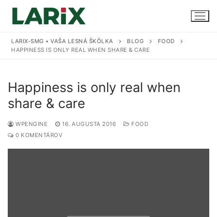
Preskočiť
na
obsah
LARIX-SMG • VAŠA LESNÁ ŠKÔLKA
BLOG
FOOD
HAPPINESS IS ONLY REAL WHEN SHARE & CARE
Úvod
Happiness is only real when
Produkty a služby
share & care
Sadenice
Kontakt
WPENGINE
16. AUGUSTA 2016
FOOD
0 KOMENTÁROV
Predaj sadeníc
Pestovanie na zákazku
Uskladnenie