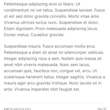
Pellentesque adipiscing eros ut libero. Ut
condimentum mi vel tellus. Suspendisse laoreet. Fusce
ut est sed dolor gravida convallis. Morbi vitae ante.
Vivamus ultrices luctus nunc. Suspendisse et dolor.
Etiam dignissim. Proin malesuada adipiscing lacus.
Donec metus. Curabitur gravida.
Suspendisse mauris. Fusce accumsan mollis eros.
Pellentesque a diam sit amet mi ullamcorper vehicula.
Integer adipiscing risus a sem. Nullam quis massa sit
amet nibh viverra malesuada. Nunc sem lacus,
accumsan quis, faucibus non, congue vel, arcu. Ut
scelerisque hendrerit tellus. Integer sagittis. Vivamus a
mauris eget arcu gravida tristique. Nunc iaculis mi in
ante. Vivamus imperdiet nibh feugiat est.
Navigácia
PREDCHÁDZAJÚCI
ĎALŠÍ