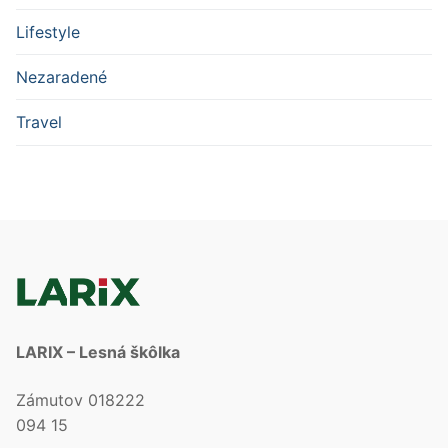
Lifestyle
Nezaradené
Travel
LARIX – Lesná škôlka
Zámutov 018222
094 15