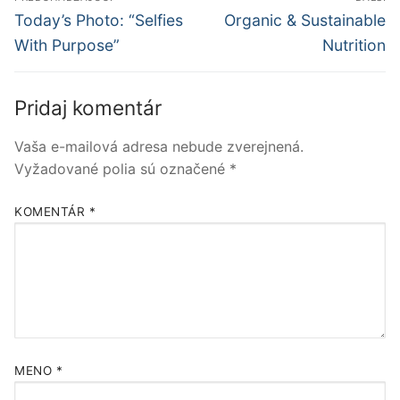
v
Predchádzajúci
Ďalší
Today’s Photo: “Selfies
Organic & Sustainable
článok:
článok:
článku
With Purpose”
Nutrition
Pridaj komentár
Vaša e-mailová adresa nebude zverejnená.
Vyžadované polia sú označené
*
KOMENTÁR
*
MENO
*