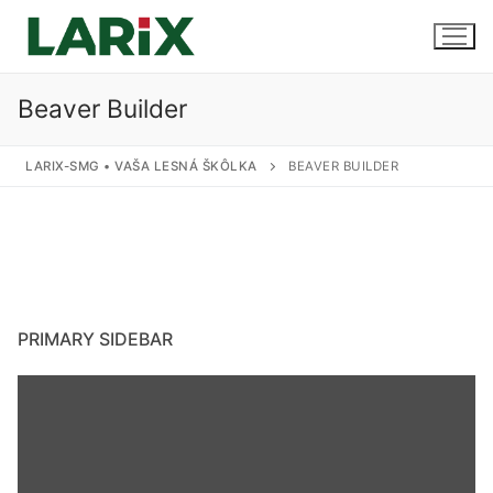
Preskočiť
na
obsah
Beaver Builder
Úvod
LARIX-SMG • VAŠA LESNÁ ŠKÔLKA
BEAVER BUILDER
Produkty a služby
Sadenice
Kontakt
Predaj sadeníc
PRIMARY SIDEBAR
Pestovanie na zákazku
Uskladnenie