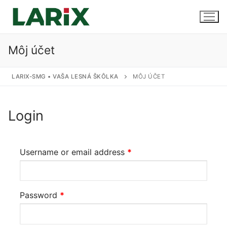
Preskočiť
na
obsah
Môj účet
Úvod
LARIX-SMG • VAŠA LESNÁ ŠKÔLKA
MÔJ ÚČET
Produkty a služby
Login
Sadenice
Kontakt
Predaj sadeníc
Username or email address
*
Pestovanie na zákazku
Uskladnenie
Password
*