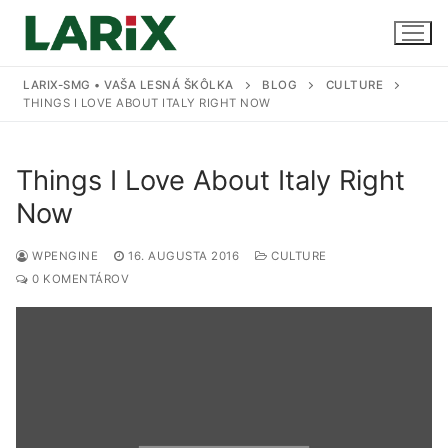
Preskočiť
na
obsah
LARIX-SMG • VAŠA LESNÁ ŠKÔLKA
BLOG
CULTURE
THINGS I LOVE ABOUT ITALY RIGHT NOW
Úvod
Things I Love About Italy Right
Produkty a služby
Now
Sadenice
Kontakt
WPENGINE
16. AUGUSTA 2016
CULTURE
0 KOMENTÁROV
Predaj sadeníc
Pestovanie na zákazku
Uskladnenie