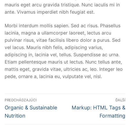
mauris eget arcu gravida tristique. Nunc iaculis mi in
ante. Vivamus imperdiet nibh feugiat est.
Morbi interdum mollis sapien. Sed ac risus. Phasellus
lacinia, magna a ullamcorper laoreet, lectus arcu
pulvinar risus, vitae facilisis libero dolor a purus. Sed
vel lacus. Mauris nibh felis, adipiscing varius,
adipiscing in, lacinia vel, tellus. Suspendisse ac urna.
Etiam pellentesque mauris ut lectus. Nunc tellus ante,
mattis eget, gravida vitae, ultricies ac, leo. Integer leo
pede, ornare a, lacinia eu, vulputate vel, nisl.
Navigácia
PREDCHÁDZAJÚCI
ĎALŠÍ
v
Predchádzajúci
Ďalší
Organic & Sustainable
Markup: HTML Tags &
článok:
článok:
článku
Nutrition
Formatting