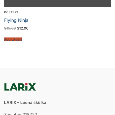
POSTERS
Flying Ninja
$
15.00
$
12.00
Add to cart
LARIX – Lesná škôlka
Zámutov 018222