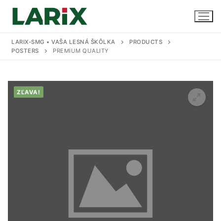
Preskočiť
na
obsah
LARIX-SMG • VAŠA LESNÁ ŠKÔLKA
PRODUCTS
POSTERS
PREMIUM QUALITY
Úvod
ZĽAVA!
Produkty a služby
Sadenice
Kontakt
Predaj sadeníc
Pestovanie na zákazku
Uskladnenie