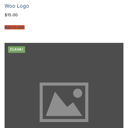
Woo Logo
$
15.00
Add to cart
ZĽAVA!