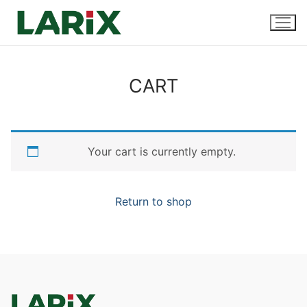
Preskočiť
na
obsah
CART
Úvod
Produkty a služby
Your cart is currently empty.
Sadenice
Kontakt
Predaj sadeníc
Return to shop
Pestovanie na zákazku
Uskladnenie